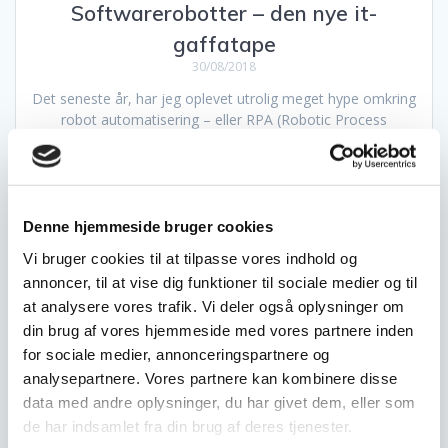
Softwarerobotter – den nye it-
gaffatape
30/08/2018
Det seneste år, har jeg oplevet utrolig meget hype omkring
robot automatisering – eller RPA (Robotic Process
Automation). Men hvad er det, hvad kan min virksomhed
bruge det til og er der overhovedet tale om noget nyt? Lad
mig starte med at svare på det sidste spørgsmål først.
Grundlæggende handler RPA om at lade en…
Denne hjemmeside bruger cookies
Læs mere
Vi bruger cookies til at tilpasse vores indhold og
annoncer, til at vise dig funktioner til sociale medier og til
at analysere vores trafik. Vi deler også oplysninger om
din brug af vores hjemmeside med vores partnere inden
for sociale medier, annonceringspartnere og
august 2026
analysepartnere. Vores partnere kan kombinere disse
M
Ti
O
To
F
L
S
data med andre oplysninger, du har givet dem, eller som
de har indsamlet fra din brug af deres tjenester.
1
2